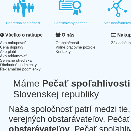
Popredná spoločnosť
Certifikovaný partner
Sieť dodávateľo
Všetko o nákupe
O nás
Nákup 
Ako nakupovať
O spoločnosti
Základné in
Cena dopravy
Voľné pracovné pozície
Ako platiť
Kontakty
Ako reklamovať
Servisné strediská
Obchodné podmienky
Reklamačné podmienky
Máme
Pečať spoľahlivosti
Slovenskej republiky
Naša spoločnosť patrí medzi tie
verejných obstarávateľov. Pečať 
obstarávateľov
. Pečať spoľahli