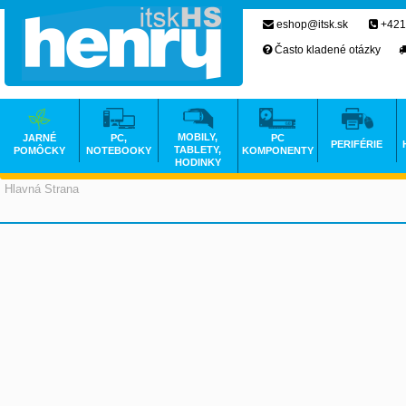
eshop@itsk.sk
+421
Často kladené otázky
MOBILY,
JARNÉ
PC,
PC
PERIFÉRIE
TABLETY,
POMÔCKY
NOTEBOOKY
KOMPONENTY
HODINKY
Hlavná Strana