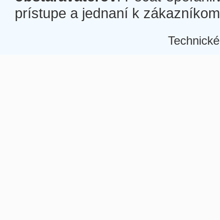
prístupe a jednaní k zákazníkom a
Technické
Â
Â
Â