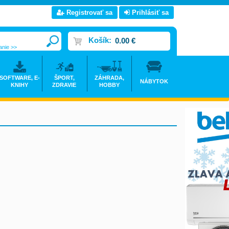
Registrovať sa
Prihlásiť sa
Košík:
0.00 €
anie >>
SOFTWARE, E-
ŠPORT,
ZÁHRADA,
NÁBYTOK
KNIHY
ZDRAVIE
HOBBY