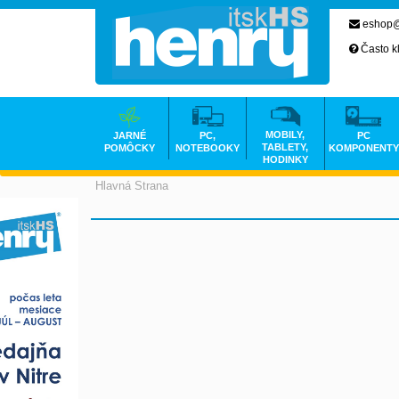
eshop@
Často k
MOBILY,
JARNÉ
PC,
PC
TABLETY,
POMÔCKY
NOTEBOOKY
KOMPONENTY
HODINKY
Hlavná Strana