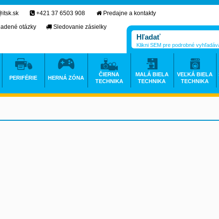
itsk.sk
+421 37 6503 908
Predajne a kontakty
ladené otázky
Sledovanie zásielky
Klikni SEM pre podrobné vyhľadáv
ČIERNA
MALÁ BIELA
VEĽKÁ BIELA
PERIFÉRIE
HERNÁ ZÓNA
TECHNIKA
TECHNIKA
TECHNIKA