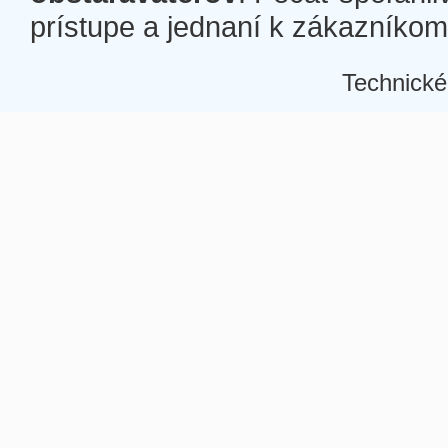
prístupe a jednaní k zákazníkom a
Technické
Â
Â
Â