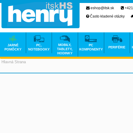
eshop@itsk.sk
+421
Často kladené otázky
MOBILY,
JARNÉ
PC,
PC
PERIFÉRIE
TABLETY,
POMÔCKY
NOTEBOOKY
KOMPONENTY
HODINKY
Hlavná Strana