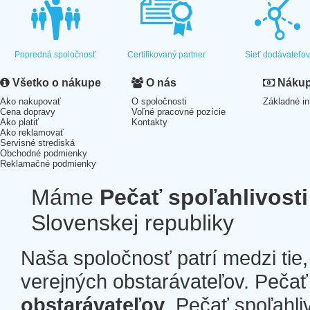
Popredná spoločnosť
Certifikovaný partner
Sieť dodávateľo
Všetko o nákupe
O nás
Nákup 
Ako nakupovať
O spoločnosti
Základné in
Cena dopravy
Voľné pracovné pozície
Ako platiť
Kontakty
Ako reklamovať
Servisné strediská
Obchodné podmienky
Reklamačné podmienky
Máme
Pečať spoľahlivosti
Slovenskej republiky
Naša spoločnosť patrí medzi tie
verejných obstarávateľov. Pečať 
obstarávateľov
. Pečať spoľahli