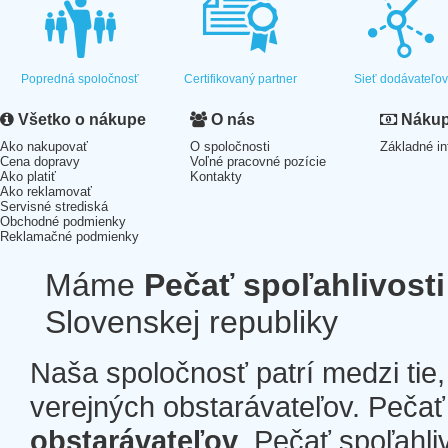
Popredná spoločnosť
Certifikovaný partner
Sieť dodávateľo
Všetko o nákupe
O nás
Nákup 
Ako nakupovať
O spoločnosti
Základné in
Cena dopravy
Voľné pracovné pozície
Ako platiť
Kontakty
Ako reklamovať
Servisné strediská
Obchodné podmienky
Reklamačné podmienky
Máme
Pečať spoľahlivosti
Slovenskej republiky
Naša spoločnosť patrí medzi tie
verejných obstarávateľov. Pečať 
obstarávateľov
. Pečať spoľahli