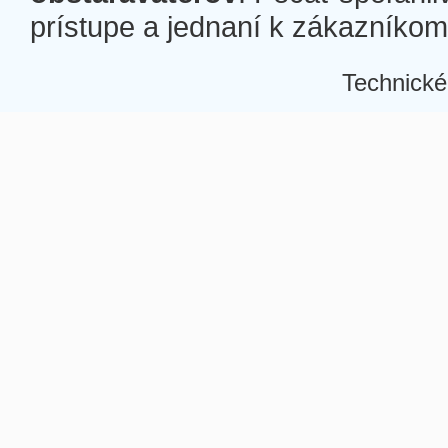
prístupe a jednaní k zákazníkom a
Technické
Â
Â
Â