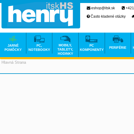
eshop@itsk.sk
+421
Často kladené otázky
MOBILY,
JARNÉ
PC,
PC
PERIFÉRIE
TABLETY,
POMÔCKY
NOTEBOOKY
KOMPONENTY
HODINKY
Hlavná Strana