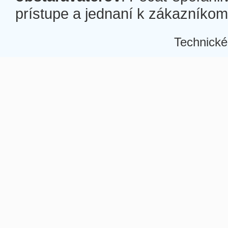
prístupe a jednaní k zákazníkom a
Technické
Â
Â
Â