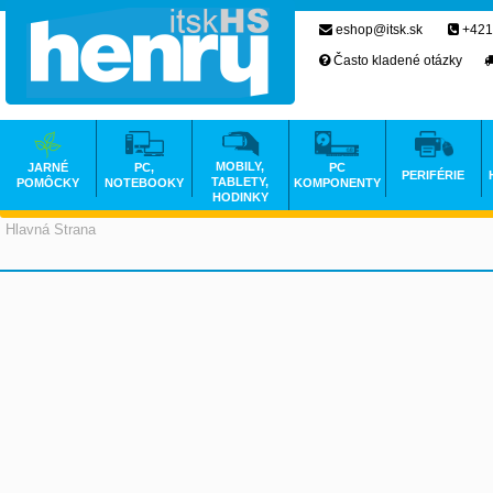
eshop@itsk.sk
+421
Často kladené otázky
MOBILY,
JARNÉ
PC,
PC
PERIFÉRIE
TABLETY,
POMÔCKY
NOTEBOOKY
KOMPONENTY
HODINKY
Hlavná Strana