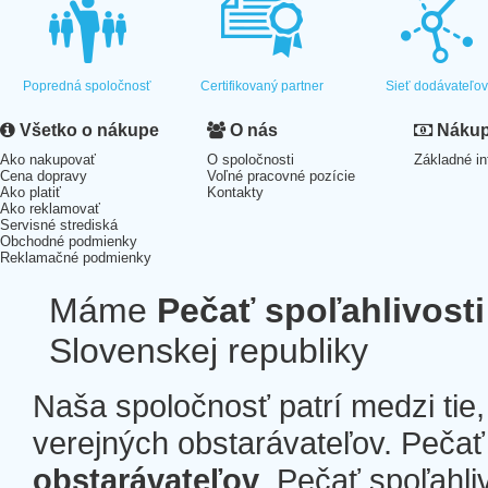
Popredná spoločnosť
Certifikovaný partner
Sieť dodávateľo
Všetko o nákupe
O nás
Nákup 
Ako nakupovať
O spoločnosti
Základné in
Cena dopravy
Voľné pracovné pozície
Ako platiť
Kontakty
Ako reklamovať
Servisné strediská
Obchodné podmienky
Reklamačné podmienky
Máme
Pečať spoľahlivosti
Slovenskej republiky
Naša spoločnosť patrí medzi tie
verejných obstarávateľov. Pečať 
obstarávateľov
. Pečať spoľahli