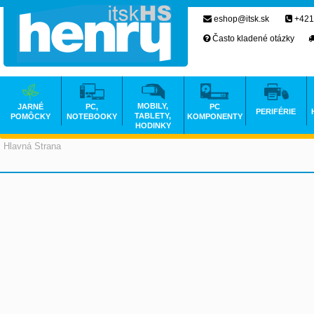
eshop@itsk.sk
+421
Často kladené otázky
MOBILY,
JARNÉ
PC,
PC
PERIFÉRIE
TABLETY,
POMÔCKY
NOTEBOOKY
KOMPONENTY
HODINKY
Hlavná Strana