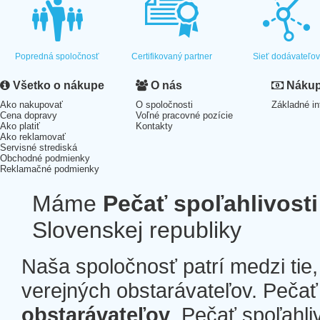
Popredná spoločnosť
Certifikovaný partner
Sieť dodávateľo
Všetko o nákupe
O nás
Nákup 
Ako nakupovať
O spoločnosti
Základné in
Cena dopravy
Voľné pracovné pozície
Ako platiť
Kontakty
Ako reklamovať
Servisné strediská
Obchodné podmienky
Reklamačné podmienky
Máme
Pečať spoľahlivosti
Slovenskej republiky
Naša spoločnosť patrí medzi tie
verejných obstarávateľov. Pečať 
obstarávateľov
. Pečať spoľahli