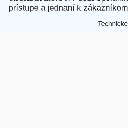
prístupe a jednaní k zákazníkom a
Technické
Â
Â
Â