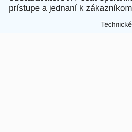
prístupe a jednaní k zákazníkom a
Technické
Â
Â
Â