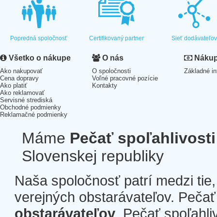
Popredná spoločnosť
Certifikovaný partner
Sieť dodávateľo
Všetko o nákupe
O nás
Nákup 
Ako nakupovať
O spoločnosti
Základné in
Cena dopravy
Voľné pracovné pozície
Ako platiť
Kontakty
Ako reklamovať
Servisné strediská
Obchodné podmienky
Reklamačné podmienky
Máme
Pečať spoľahlivosti
Slovenskej republiky
Naša spoločnosť patrí medzi tie
verejných obstarávateľov. Pečať 
obstarávateľov
. Pečať spoľahli