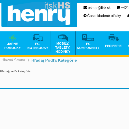
eshop@itsk.sk
+421
Často kladené otázky
MOBILY,
JARNÉ
PC,
PC
PERIFÉRIE
TABLETY,
POMÔCKY
NOTEBOOKY
KOMPONENTY
HODINKY
Hlavná Strana
Hľadaj Podľa Kategórie
>
Hľadaj podľa kategórie