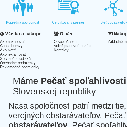
Popredná spoločnosť
Certifikovaný partner
Sieť dodávateľo
Všetko o nákupe
O nás
Nákup 
Ako nakupovať
O spoločnosti
Základné in
Cena dopravy
Voľné pracovné pozície
Ako platiť
Kontakty
Ako reklamovať
Servisné strediská
Obchodné podmienky
Reklamačné podmienky
Máme
Pečať spoľahlivosti
Slovenskej republiky
Naša spoločnosť patrí medzi tie
verejných obstarávateľov. Pečať 
obstarávateľov
. Pečať spoľahli