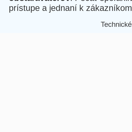
prístupe a jednaní k zákazníkom a
Technické
Â
Â
Â