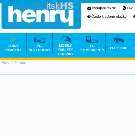
eshop@itsk.sk
+421
Často kladené otázky
MOBILY,
JARNÉ
PC,
PC
PERIFÉRIE
TABLETY,
POMÔCKY
NOTEBOOKY
KOMPONENTY
HODINKY
Hlavná Strana