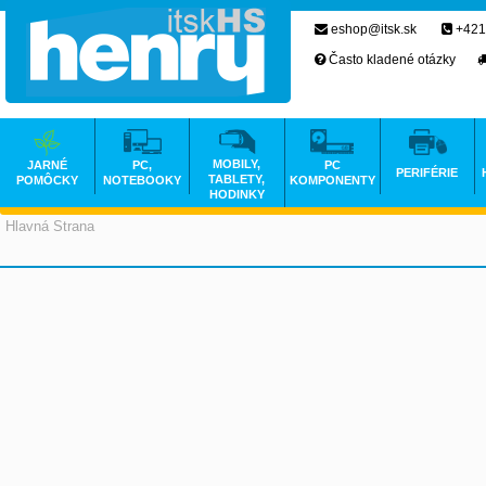
eshop@itsk.sk
+421
Často kladené otázky
MOBILY,
JARNÉ
PC,
PC
PERIFÉRIE
TABLETY,
POMÔCKY
NOTEBOOKY
KOMPONENTY
HODINKY
Hlavná Strana