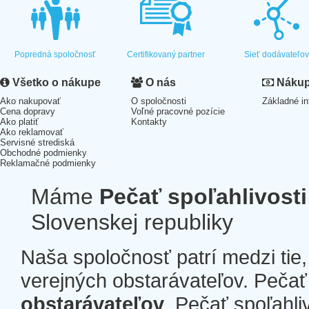
Popredná spoločnosť
Certifikovaný partner
Sieť dodávateľo
Všetko o nákupe
O nás
Nákup 
Ako nakupovať
O spoločnosti
Základné in
Cena dopravy
Voľné pracovné pozície
Ako platiť
Kontakty
Ako reklamovať
Servisné strediská
Obchodné podmienky
Reklamačné podmienky
Máme
Pečať spoľahlivosti
Slovenskej republiky
Naša spoločnosť patrí medzi tie
verejných obstarávateľov. Pečať 
obstarávateľov
. Pečať spoľahli