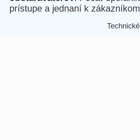
prístupe a jednaní k zákazníkom a
Technické
Â
Â
Â