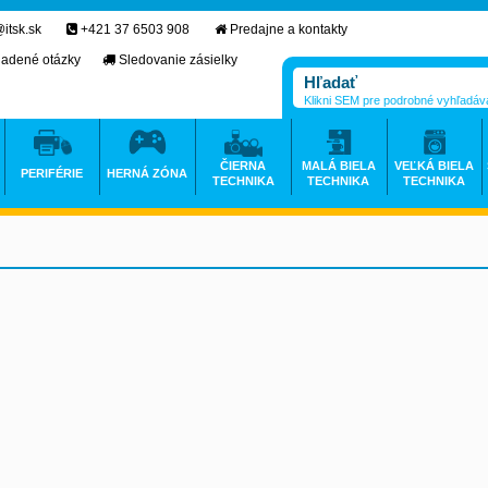
itsk.sk
+421 37 6503 908
Predajne a kontakty
ladené otázky
Sledovanie zásielky
Klikni SEM pre podrobné vyhľadáv
ČIERNA
MALÁ BIELA
VEĽKÁ BIELA
PERIFÉRIE
HERNÁ ZÓNA
TECHNIKA
TECHNIKA
TECHNIKA