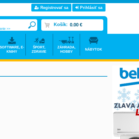
Registrovať sa
Prihlásiť sa
Košík:
0.00 €
anie >>
SOFTWARE, E-
ŠPORT,
ZÁHRADA,
NÁBYTOK
KNIHY
ZDRAVIE
HOBBY