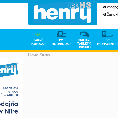
eshop@
Často k
MOBILY,
JARNÉ
PC,
PC
TABLETY,
POMÔCKY
NOTEBOOKY
KOMPONENTY
HODINKY
Hlavná Strana