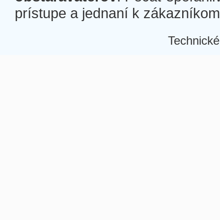
prístupe a jednaní k zákazníkom a
Technické
Â
Â
Â