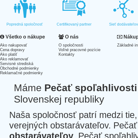
Popredná spoločnosť
Certifikovaný partner
Sieť dodávateľo
Všetko o nákupe
O nás
Nákup 
Ako nakupovať
O spoločnosti
Základné in
Cena dopravy
Voľné pracovné pozície
Ako platiť
Kontakty
Ako reklamovať
Servisné strediská
Obchodné podmienky
Reklamačné podmienky
Máme
Pečať spoľahlivosti
Slovenskej republiky
Naša spoločnosť patrí medzi tie
verejných obstarávateľov. Pečať 
obstarávateľov
. Pečať spoľahli