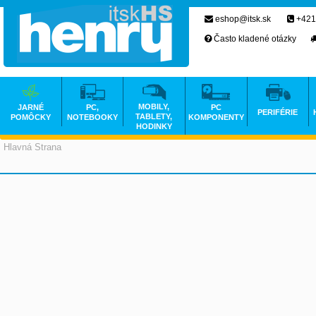
eshop@itsk.sk
+421
Často kladené otázky
MOBILY,
JARNÉ
PC,
PC
PERIFÉRIE
TABLETY,
POMÔCKY
NOTEBOOKY
KOMPONENTY
HODINKY
Hlavná Strana