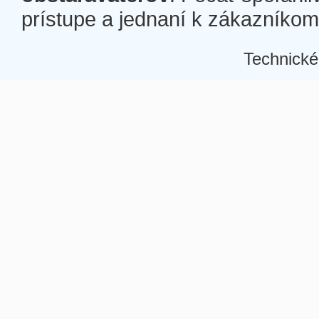
prístupe a jednaní k zákazníkom a
Technické
Â
Â
Â