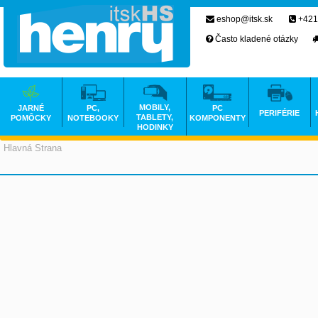
eshop@itsk.sk
+421
Často kladené otázky
MOBILY,
JARNÉ
PC,
PC
PERIFÉRIE
TABLETY,
POMÔCKY
NOTEBOOKY
KOMPONENTY
HODINKY
Hlavná Strana