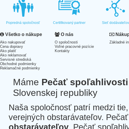
Popredná spoločnosť
Certifikovaný partner
Sieť dodávateľo
Všetko o nákupe
O nás
Nákup 
Ako nakupovať
O spoločnosti
Základné in
Cena dopravy
Voľné pracovné pozície
Ako platiť
Kontakty
Ako reklamovať
Servisné strediská
Obchodné podmienky
Reklamačné podmienky
Máme
Pečať spoľahlivosti
Slovenskej republiky
Naša spoločnosť patrí medzi tie
verejných obstarávateľov. Pečať 
obstarávateľov
. Pečať spoľahli