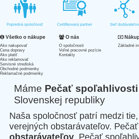
Popredná spoločnosť
Certifikovaný partner
Sieť dodávateľo
Všetko o nákupe
O nás
Nákup 
Ako nakupovať
O spoločnosti
Základné in
Cena dopravy
Voľné pracovné pozície
Ako platiť
Kontakty
Ako reklamovať
Servisné strediská
Obchodné podmienky
Reklamačné podmienky
Máme
Pečať spoľahlivosti
Slovenskej republiky
Naša spoločnosť patrí medzi tie
verejných obstarávateľov. Pečať 
obstarávateľov
. Pečať spoľahli