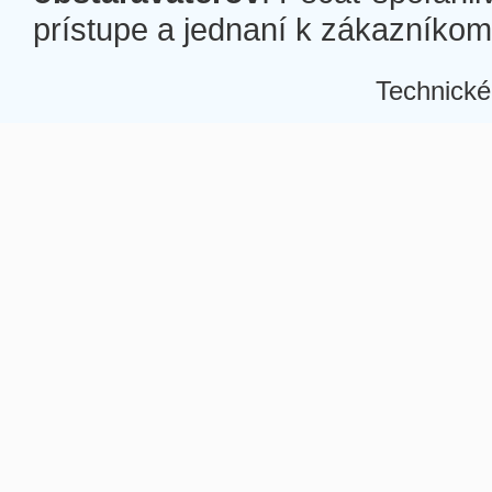
prístupe a jednaní k zákazníkom a
Technické
Â
Â
Â