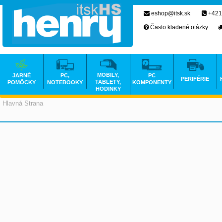
eshop@itsk.sk
+421
Často kladené otázky
MOBILY,
JARNÉ
PC,
PC
PERIFÉRIE
TABLETY,
POMÔCKY
NOTEBOOKY
KOMPONENTY
HODINKY
Hlavná Strana