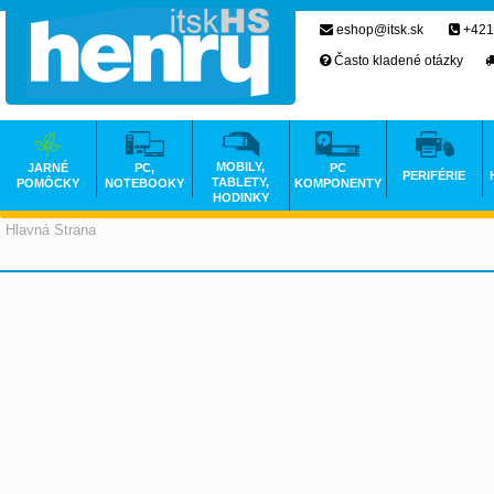
eshop@itsk.sk
+421
Často kladené otázky
MOBILY,
JARNÉ
PC,
PC
PERIFÉRIE
TABLETY,
POMÔCKY
NOTEBOOKY
KOMPONENTY
HODINKY
Hlavná Strana