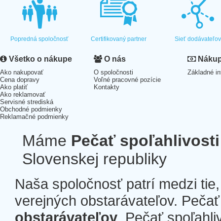
Popredná spoločnosť
Certifikovaný partner
Sieť dodávateľo
Všetko o nákupe
O nás
Nákup 
Ako nakupovať
O spoločnosti
Základné in
Cena dopravy
Voľné pracovné pozície
Ako platiť
Kontakty
Ako reklamovať
Servisné strediská
Obchodné podmienky
Reklamačné podmienky
Máme
Pečať spoľahlivosti
Slovenskej republiky
Naša spoločnosť patrí medzi tie
verejných obstarávateľov. Pečať 
obstarávateľov
. Pečať spoľahli