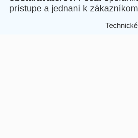
prístupe a jednaní k zákazníkom a
Technické
Â
Â
Â