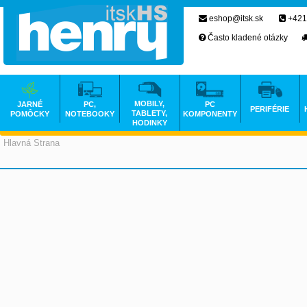
eshop@itsk.sk
+421
Často kladené otázky
MOBILY,
JARNÉ
PC,
PC
PERIFÉRIE
TABLETY,
POMÔCKY
NOTEBOOKY
KOMPONENTY
HODINKY
Hlavná Strana