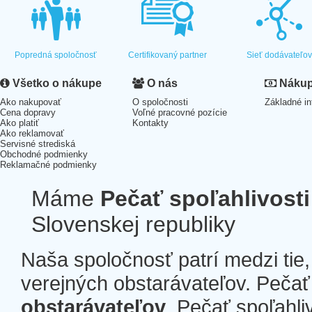
Popredná spoločnosť
Certifikovaný partner
Sieť dodávateľo
Všetko o nákupe
O nás
Nákup 
Ako nakupovať
O spoločnosti
Základné in
Cena dopravy
Voľné pracovné pozície
Ako platiť
Kontakty
Ako reklamovať
Servisné strediská
Obchodné podmienky
Reklamačné podmienky
Máme
Pečať spoľahlivosti
Slovenskej republiky
Naša spoločnosť patrí medzi tie
verejných obstarávateľov. Pečať 
obstarávateľov
. Pečať spoľahli