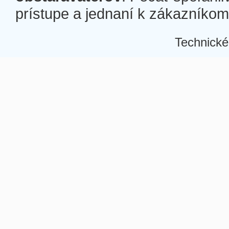
prístupe a jednaní k zákazníkom a
Technické
Â
Â
Â