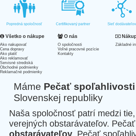
Popredná spoločnosť
Certifikovaný partner
Sieť dodávateľo
Všetko o nákupe
O nás
Nákup 
Ako nakupovať
O spoločnosti
Základné in
Cena dopravy
Voľné pracovné pozície
Ako platiť
Kontakty
Ako reklamovať
Servisné strediská
Obchodné podmienky
Reklamačné podmienky
Máme
Pečať spoľahlivosti
Slovenskej republiky
Naša spoločnosť patrí medzi tie
verejných obstarávateľov. Pečať 
obstarávateľov
. Pečať spoľahli