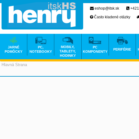
eshop@itsk.sk
+421
Často kladené otázky
MOBILY,
JARNÉ
PC,
PC
PERIFÉRIE
TABLETY,
POMÔCKY
NOTEBOOKY
KOMPONENTY
HODINKY
Hlavná Strana