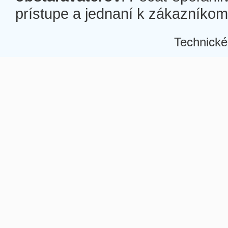
prístupe a jednaní k zákazníkom a
Technické
Â
Â
Â