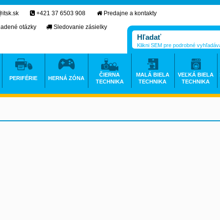
itsk.sk
+421 37 6503 908
Predajne a kontakty
ladené otázky
Sledovanie zásielky
Klikni SEM pre podrobné vyhľadáv
ČIERNA
MALÁ BIELA
VEĽKÁ BIELA
PERIFÉRIE
HERNÁ ZÓNA
TECHNIKA
TECHNIKA
TECHNIKA