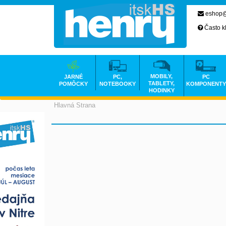
eshop@
Často k
MOBILY,
JARNÉ
PC,
PC
TABLETY,
POMÔCKY
NOTEBOOKY
KOMPONENTY
HODINKY
Hlavná Strana