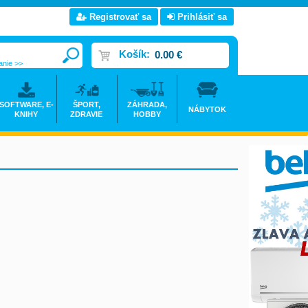
Registrovať sa
Prihlásiť sa
Košík:
0.00 €
anie >>
SOFTWARE, E-
ŠPORT,
ZÁHRADA,
NÁBYTOK
KNIHY
ZDRAVIE
HOBBY