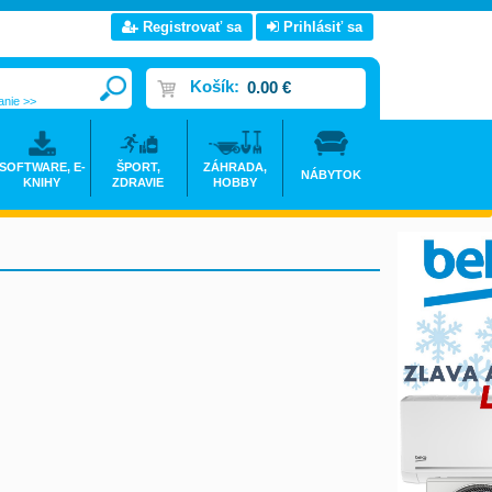
Registrovať sa
Prihlásiť sa
Košík:
0.00 €
anie >>
SOFTWARE, E-
ŠPORT,
ZÁHRADA,
NÁBYTOK
KNIHY
ZDRAVIE
HOBBY