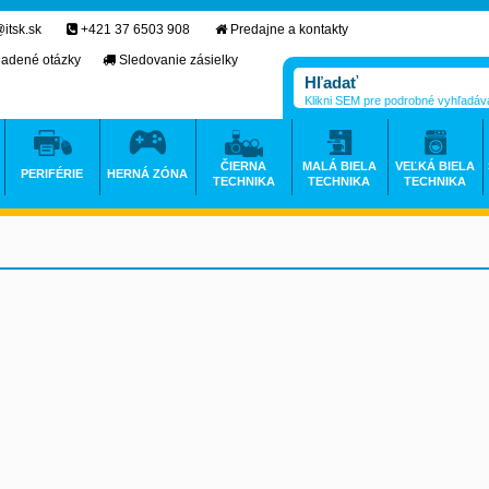
itsk.sk
+421 37 6503 908
Predajne a kontakty
ladené otázky
Sledovanie zásielky
Klikni SEM pre podrobné vyhľadáv
ČIERNA
MALÁ BIELA
VEĽKÁ BIELA
PERIFÉRIE
HERNÁ ZÓNA
TECHNIKA
TECHNIKA
TECHNIKA