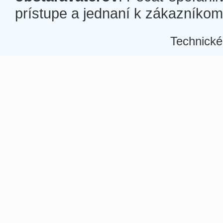
prístupe a jednaní k zákazníkom a
Technické
Â
Â
Â