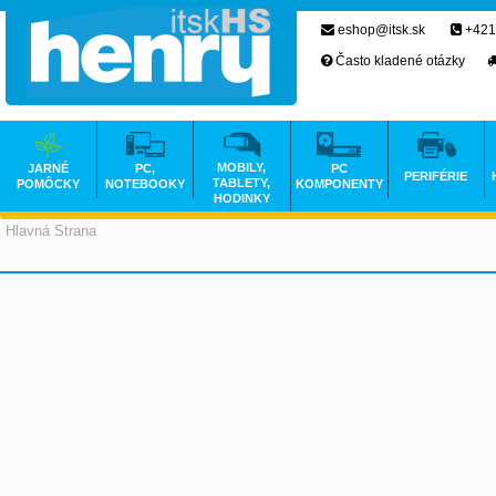
eshop@itsk.sk
+421
Často kladené otázky
MOBILY,
JARNÉ
PC,
PC
PERIFÉRIE
TABLETY,
POMÔCKY
NOTEBOOKY
KOMPONENTY
HODINKY
Hlavná Strana