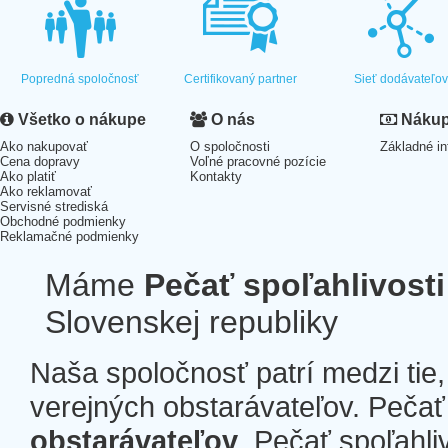
Popredná spoločnosť
Certifikovaný partner
Sieť dodávateľo
Všetko o nákupe
O nás
Nákup 
Ako nakupovať
O spoločnosti
Základné in
Cena dopravy
Voľné pracovné pozície
Ako platiť
Kontakty
Ako reklamovať
Servisné strediská
Obchodné podmienky
Reklamačné podmienky
Máme
Pečať spoľahlivosti
Slovenskej republiky
Naša spoločnosť patrí medzi tie
verejných obstarávateľov. Pečať 
obstarávateľov
. Pečať spoľahli