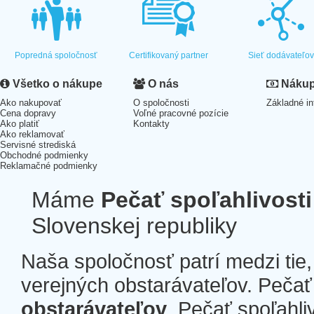
Popredná spoločnosť
Certifikovaný partner
Sieť dodávateľo
Všetko o nákupe
O nás
Nákup 
Ako nakupovať
O spoločnosti
Základné in
Cena dopravy
Voľné pracovné pozície
Ako platiť
Kontakty
Ako reklamovať
Servisné strediská
Obchodné podmienky
Reklamačné podmienky
Máme
Pečať spoľahlivosti
Slovenskej republiky
Naša spoločnosť patrí medzi tie
verejných obstarávateľov. Pečať 
obstarávateľov
. Pečať spoľahli