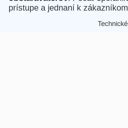
prístupe a jednaní k zákazníkom a
Technické
Â
Â
Â