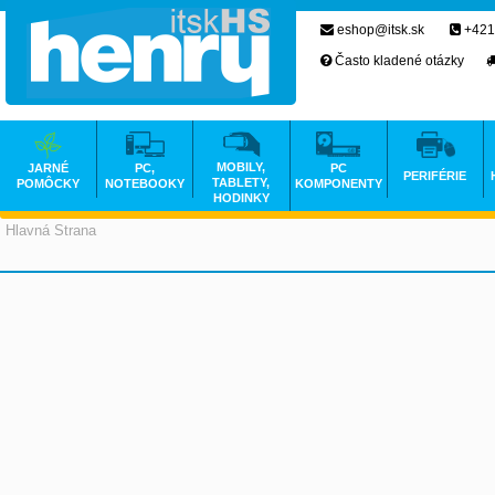
eshop@itsk.sk
+421
Často kladené otázky
MOBILY,
JARNÉ
PC,
PC
PERIFÉRIE
TABLETY,
POMÔCKY
NOTEBOOKY
KOMPONENTY
HODINKY
Hlavná Strana