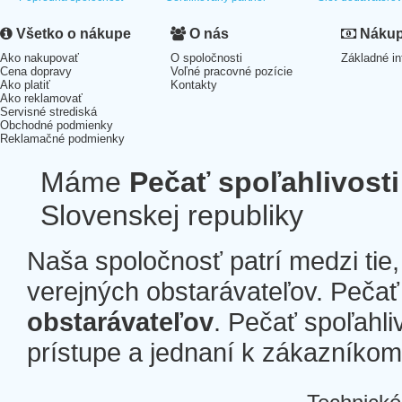
Všetko o nákupe
O nás
Nákup 
Ako nakupovať
O spoločnosti
Základné in
Cena dopravy
Voľné pracovné pozície
Ako platiť
Kontakty
Ako reklamovať
Servisné strediská
Obchodné podmienky
Reklamačné podmienky
Máme
Pečať spoľahlivosti
Slovenskej republiky
Naša spoločnosť patrí medzi tie
verejných obstarávateľov. Pečať 
obstarávateľov
. Pečať spoľahli
prístupe a jednaní k zákazníkom a