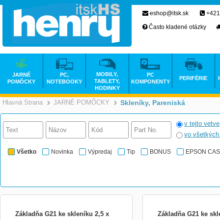
eshop@itsk.sk
+421
Často kladené otázky
MOBILY,
JARNÉ
PC,
PC
PERIFÉRIE
TABLETY,
POMÔCKY
NOTEBOOKY
KOMPONENTY
HODINKY
Hlavná Strana
JARNÉ POMÔCKY
Skleníky, Pareniská
>
>
v tejto vetve
vo všetkýc
Všetko
Novinka
Výpredaj
Tip
BONUS
EPSON CA
Základňa G21 ke skleníku 2,5 x
Základňa G21 ke skl