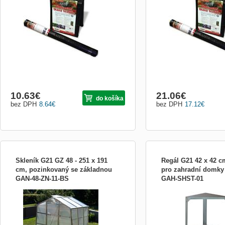
(při použití textilie na místech, která nejsou
(při použití textilie na mís
vystavená přímému slunečnímu záření –
vystavená přímému slune
např. pod mulčovací kůrou). Je porézní a
např. pod mulčovací kůrou
zabraňuje prorůstání plevele. - zabraňuje
zabraňuje prorůstání pleve
pror
pror
10.63
€
21.06
€
do košíka
bez DPH
8.64
€
bez DPH
17.12
€
Skleník G21 GZ 48 - 251 x 191
Regál G21 42 x 42 c
cm, pozinkovaný se základnou
pro zahradní domky 
GAN-48-ZN-11-BS
GAH-SHST-01
Skleník G21 GA-48 2,5x1,9 m se
Rohový regál G21 je stabi
základnou má konstrukci z kvalitních
bezúdržbovým a estetick
hliníkových profilů. Je vhodný pro každou
uskladnění nářadí a jinýc
zahradu. Má nově na každé straně
vašem skleníku. Je vyrobe
přidané dvě příčné vzpěry, díky kterým
pozinkovaného plechu, kte
má výrazně vyšší pevnost a stabilitu,
odolný a bezúdržbový.
například při silném větru.