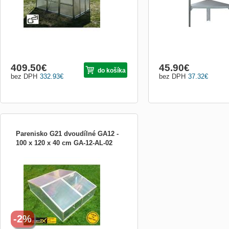
409.50
€
45.90
€
do košíka
bez DPH
332.93
€
bez DPH
37.32
€
Parenisko G21 dvoudílné GA12 -
100 x 120 x 40 cm GA-12-AL-02
Dvoudílné značkové pařeniště Gardenax
GA12. Vysoce kvalitní konstrukce z
eloxovaných hliníkových profilů. S
dvoustěnným komůrkovým
polykarbonátem o tloušťce 4 mm s UV
filtrem. Polykarbonátové prosklení je
ideální pro zajištění dostatku světla a
zároveň
-2%