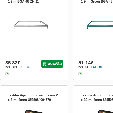
1,9 m BGA-48-ZN-11
1,9 m Green BGA-48
Základna skleníku Gardenax 2.50 m x
Základna skleníku Garde
1.90 m Ke skleníku doporučujeme
1.90m Green. Ke skleník
zakoupit toto příslušenství. Montáž
zakoupit toto příslušenstv
skleníku bude díky tomuto originálnímu
skleníku bude díky tomuto
dílu snazší a dosahnete tak větší tuhosti
dílu snazší a dosahnete ta
konstrukce. Plechová základna
konstrukce. Plechová zák
nahrazující podezdívku. Vyrobeno z pozin
nahrazující podezdívku. 
35.83
€
51.14
€
do košíka
bez DPH
29.13
€
bez DPH
41.58
€
Textílie Agro mulčovací, tkaná 2
Textílie Agro mulčov
x 5 m, černá 8595084004379
x 20 m, černá 85950
Mulčovací textilie je speciální tkanina s
Mulčovací textilie je speci
vysokou pevností a životností až 30 let
vysokou pevností a životno