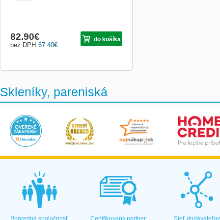
82.90
€
do košíka
bez DPH
67.40
€
Skleníky, pareniská
Popredná spoločnosť
Certifikovaný partner
Sieť dodávateľo