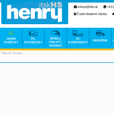
eshop@itsk.sk
+421
Často kladené otázky
MOBILY,
JARNÉ
PC,
PC
PERIFÉRIE
TABLETY,
POMÔCKY
NOTEBOOKY
KOMPONENTY
HODINKY
Hlavná Strana