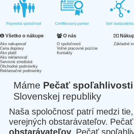
Popredná spoločnosť
Certifikovaný partner
Sieť dodávateľo
Všetko o nákupe
O nás
Nákup 
Ako nakupovať
O spoločnosti
Základné in
Cena dopravy
Voľné pracovné pozície
Ako platiť
Kontakty
Ako reklamovať
Servisné strediská
Obchodné podmienky
Reklamačné podmienky
Máme
Pečať spoľahlivosti
Slovenskej republiky
Naša spoločnosť patrí medzi tie
verejných obstarávateľov. Pečať 
obstarávateľov
. Pečať spoľahli