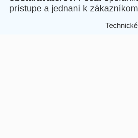
prístupe a jednaní k zákazníkom a
Technické
Â
Â
Â