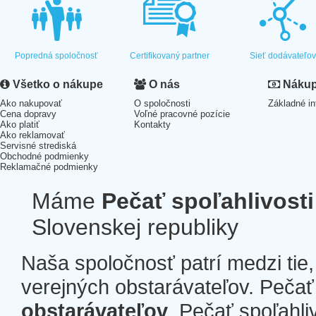
Popredná spoločnosť
Certifikovaný partner
Sieť dodávateľo
Všetko o nákupe
O nás
Nákup 
Ako nakupovať
O spoločnosti
Základné in
Cena dopravy
Voľné pracovné pozície
Ako platiť
Kontakty
Ako reklamovať
Servisné strediská
Obchodné podmienky
Reklamačné podmienky
Máme
Pečať spoľahlivosti
Slovenskej republiky
Naša spoločnosť patrí medzi tie
verejných obstarávateľov. Pečať 
obstarávateľov
. Pečať spoľahli