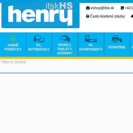
eshop@itsk.sk
+421
Často kladené otázky
MOBILY,
JARNÉ
PC,
PC
PERIFÉRIE
TABLETY,
POMÔCKY
NOTEBOOKY
KOMPONENTY
HODINKY
Hlavná Strana