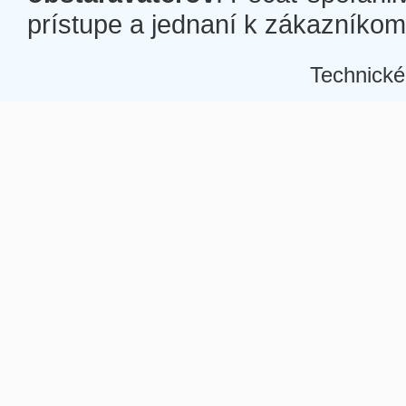
prístupe a jednaní k zákazníkom a
Technické
Â
Â
Â