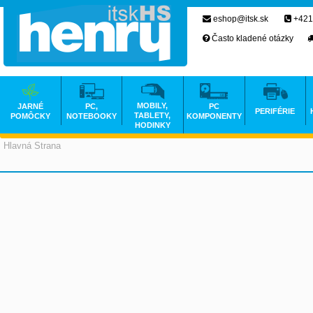
eshop@itsk.sk
+421
Často kladené otázky
MOBILY,
JARNÉ
PC,
PC
PERIFÉRIE
TABLETY,
POMÔCKY
NOTEBOOKY
KOMPONENTY
HODINKY
Hlavná Strana