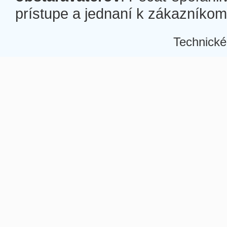
prístupe a jednaní k zákazníkom a
Technické
Â
Â
Â