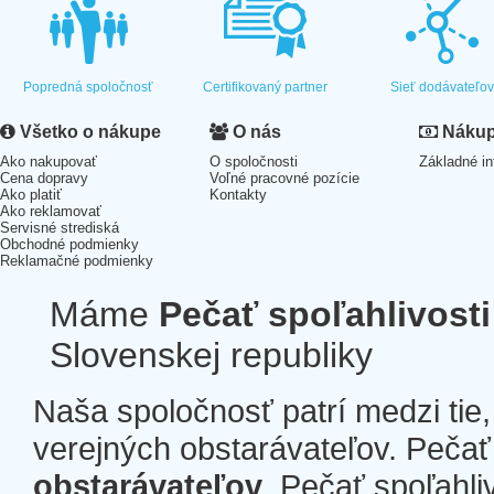
Popredná spoločnosť
Certifikovaný partner
Sieť dodávateľo
Všetko o nákupe
O nás
Nákup 
Ako nakupovať
O spoločnosti
Základné in
Cena dopravy
Voľné pracovné pozície
Ako platiť
Kontakty
Ako reklamovať
Servisné strediská
Obchodné podmienky
Reklamačné podmienky
Máme
Pečať spoľahlivosti
Slovenskej republiky
Naša spoločnosť patrí medzi tie
verejných obstarávateľov. Pečať 
obstarávateľov
. Pečať spoľahli