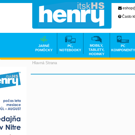
eshop@
Často k
MOBILY,
JARNÉ
PC,
PC
TABLETY,
POMÔCKY
NOTEBOOKY
KOMPONENTY
HODINKY
Hlavná Strana