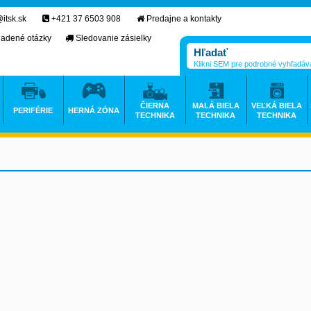
itsk.sk
+421 37 6503 908
Predajne a kontakty
ladené otázky
Sledovanie zásielky
Klikni SEM pre podrobné vyhľadáv
ČIERNA
MALÁ BIELA
VEĽKÁ BIELA
PERIFÉRIE
HERNÁ ZÓNA
TECHNIKA
TECHNIKA
TECHNIKA