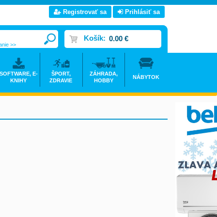
Registrovať sa
Prihlásiť sa
Košík:
0.00 €
anie >>
SOFTWARE, E-
ŠPORT,
ZÁHRADA,
NÁBYTOK
KNIHY
ZDRAVIE
HOBBY