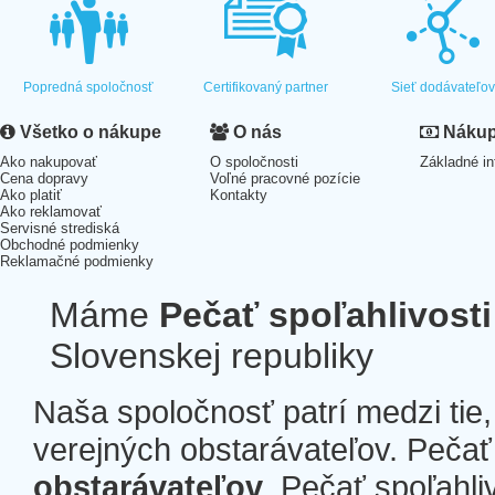
Popredná spoločnosť
Certifikovaný partner
Sieť dodávateľo
Všetko o nákupe
O nás
Nákup 
Ako nakupovať
O spoločnosti
Základné in
Cena dopravy
Voľné pracovné pozície
Ako platiť
Kontakty
Ako reklamovať
Servisné strediská
Obchodné podmienky
Reklamačné podmienky
Máme
Pečať spoľahlivosti
Slovenskej republiky
Naša spoločnosť patrí medzi tie
verejných obstarávateľov. Pečať 
obstarávateľov
. Pečať spoľahli