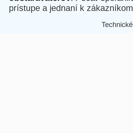
prístupe a jednaní k zákazníkom a
Technické
Â
Â
Â