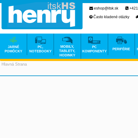
eshop@itsk.sk
+421
Často kladené otázky
MOBILY,
JARNÉ
PC,
PC
PERIFÉRIE
TABLETY,
POMÔCKY
NOTEBOOKY
KOMPONENTY
HODINKY
Hlavná Strana