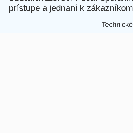
prístupe a jednaní k zákazníkom a
Technické
Â
Â
Â