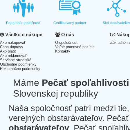
Popredná spoločnosť
Certifikovaný partner
Sieť dodávateľo
Všetko o nákupe
O nás
Nákup 
Ako nakupovať
O spoločnosti
Základné in
Cena dopravy
Voľné pracovné pozície
Ako platiť
Kontakty
Ako reklamovať
Servisné strediská
Obchodné podmienky
Reklamačné podmienky
Máme
Pečať spoľahlivosti
Slovenskej republiky
Naša spoločnosť patrí medzi tie
verejných obstarávateľov. Pečať 
obstarávateľov
. Pečať spoľahli