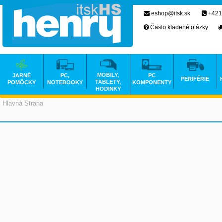
eshop@itsk.sk
+421
Často kladené otázky
MOBILY,
JARNÉ
PC,
PC
PERIFÉRIE
TABLETY,
POMÔCKY
NOTEBOOKY
KOMPONENTY
HODINKY
Hlavná Strana