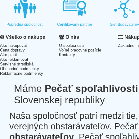
Popredná spoločnosť
Certifikovaný partner
Sieť dodávateľo
Všetko o nákupe
O nás
Nákup 
Ako nakupovať
O spoločnosti
Základné in
Cena dopravy
Voľné pracovné pozície
Ako platiť
Kontakty
Ako reklamovať
Servisné strediská
Obchodné podmienky
Reklamačné podmienky
Máme
Pečať spoľahlivosti
Slovenskej republiky
Naša spoločnosť patrí medzi tie
verejných obstarávateľov. Pečať 
obstarávateľov
. Pečať spoľahli