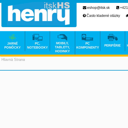
eshop@itsk.sk
+421
Často kladené otázky
MOBILY,
JARNÉ
PC,
PC
PERIFÉRIE
TABLETY,
POMÔCKY
NOTEBOOKY
KOMPONENTY
HODINKY
Hlavná Strana