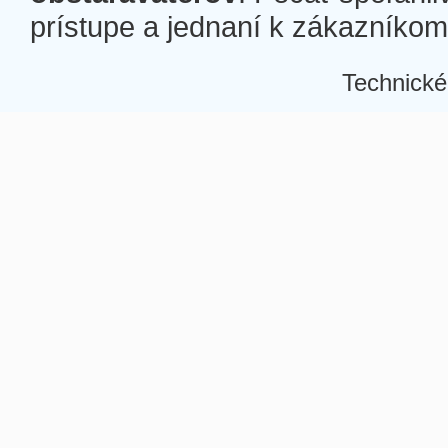
prístupe a jednaní k zákazníkom a
Technické
Â
Â
Â