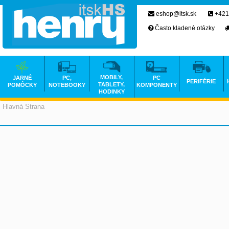
eshop@itsk.sk
+421
Často kladené otázky
MOBILY,
JARNÉ
PC,
PC
PERIFÉRIE
TABLETY,
POMÔCKY
NOTEBOOKY
KOMPONENTY
HODINKY
Hlavná Strana