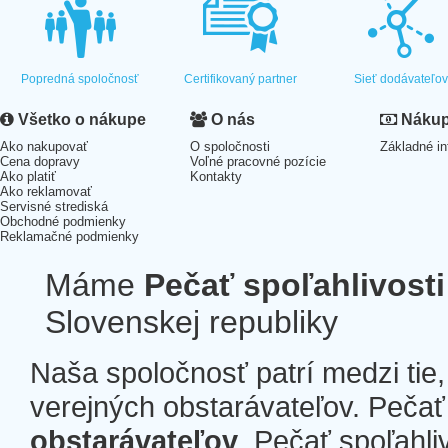
Popredná spoločnosť
Certifikovaný partner
Sieť dodávateľo
Všetko o nákupe
O nás
Nákup 
Ako nakupovať
O spoločnosti
Základné in
Cena dopravy
Voľné pracovné pozície
Ako platiť
Kontakty
Ako reklamovať
Servisné strediská
Obchodné podmienky
Reklamačné podmienky
Máme
Pečať spoľahlivosti
Slovenskej republiky
Naša spoločnosť patrí medzi tie
verejných obstarávateľov. Pečať 
obstarávateľov
. Pečať spoľahli