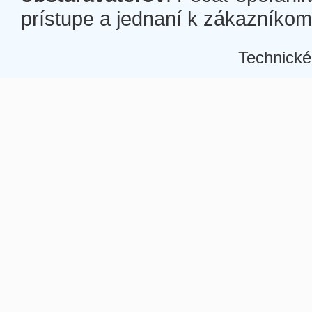
prístupe a jednaní k zákazníkom a
Technické
Â
Â
Â