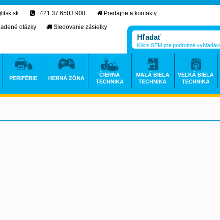
itsk.sk
+421 37 6503 908
Predajne a kontakty
ladené otázky
Sledovanie zásielky
Klikni SEM pre podrobné vyhľadáv
ČIERNA
MALÁ BIELA
VEĽKÁ BIELA
PERIFÉRIE
HERNÁ ZÓNA
TECHNIKA
TECHNIKA
TECHNIKA