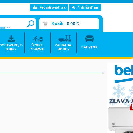
Registrovať sa
Prihlásiť sa
Košík:
0.00 €
anie >>
SOFTWARE, E-
ŠPORT,
ZÁHRADA,
NÁBYTOK
KNIHY
ZDRAVIE
HOBBY