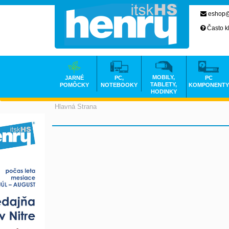
eshop@
Často k
MOBILY,
JARNÉ
PC,
PC
TABLETY,
POMÔCKY
NOTEBOOKY
KOMPONENTY
HODINKY
Hlavná Strana