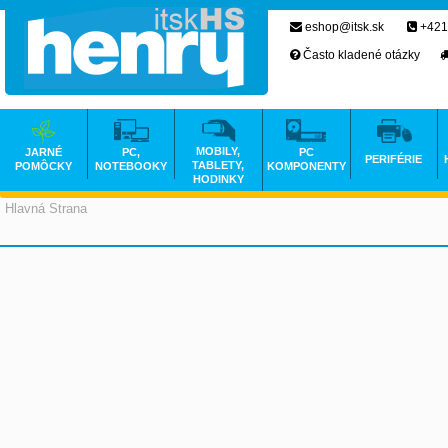
eshop@itsk.sk
+421
Často kladené otázky
MOBILY,
JARNÉ
PC,
PC
PERIFÉRIE
TABLETY,
POMÔCKY
NOTEBOOKY
KOMPONENTY
HODINKY
Hlavná Strana