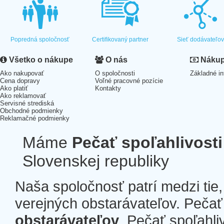
Popredná spoločnosť
Certifikovaný partner
Sieť dodávateľo
Všetko o nákupe
O nás
Nákup 
Ako nakupovať
O spoločnosti
Základné in
Cena dopravy
Voľné pracovné pozície
Ako platiť
Kontakty
Ako reklamovať
Servisné strediská
Obchodné podmienky
Reklamačné podmienky
Máme
Pečať spoľahlivosti
Slovenskej republiky
Naša spoločnosť patrí medzi tie
verejných obstarávateľov. Pečať 
obstarávateľov
. Pečať spoľahli