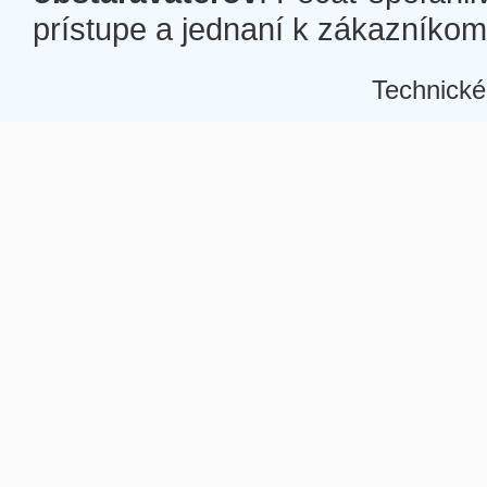
prístupe a jednaní k zákazníkom a
Technické
Â
Â
Â