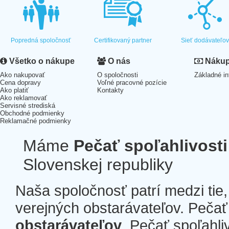
Popredná spoločnosť
Certifikovaný partner
Sieť dodávateľo
Všetko o nákupe
O nás
Nákup 
Ako nakupovať
O spoločnosti
Základné in
Cena dopravy
Voľné pracovné pozície
Ako platiť
Kontakty
Ako reklamovať
Servisné strediská
Obchodné podmienky
Reklamačné podmienky
Máme
Pečať spoľahlivosti
Slovenskej republiky
Naša spoločnosť patrí medzi tie
verejných obstarávateľov. Pečať 
obstarávateľov
. Pečať spoľahli