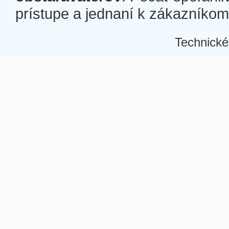
prístupe a jednaní k zákazníkom a
Technické
Â
Â
Â