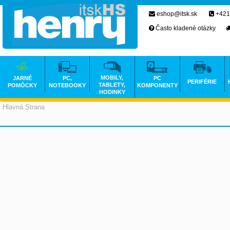
eshop@itsk.sk
+421
Často kladené otázky
MOBILY,
JARNÉ
PC,
PC
PERIFÉRIE
TABLETY,
POMÔCKY
NOTEBOOKY
KOMPONENTY
HODINKY
Hlavná Strana