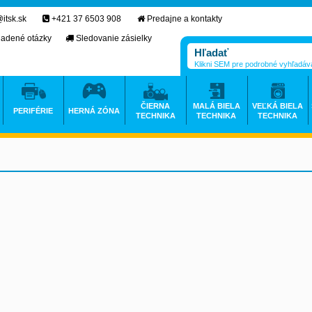
itsk.sk
+421 37 6503 908
Predajne a kontakty
ladené otázky
Sledovanie zásielky
Klikni SEM pre podrobné vyhľadáv
ČIERNA
MALÁ BIELA
VEĽKÁ BIELA
PERIFÉRIE
HERNÁ ZÓNA
TECHNIKA
TECHNIKA
TECHNIKA