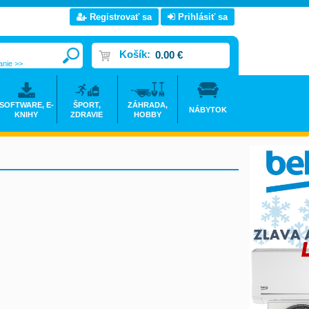
Registrovať sa
Prihlásiť sa
Košík:
0.00 €
anie >>
SOFTWARE, E-
ŠPORT,
ZÁHRADA,
NÁBYTOK
KNIHY
ZDRAVIE
HOBBY