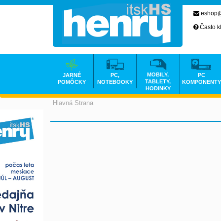
eshop@
Často k
MOBILY,
JARNÉ
PC,
PC
TABLETY,
POMÔCKY
NOTEBOOKY
KOMPONENTY
HODINKY
Hlavná Strana