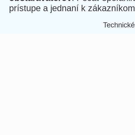
prístupe a jednaní k zákazníkom a
Technické
Â
Â
Â