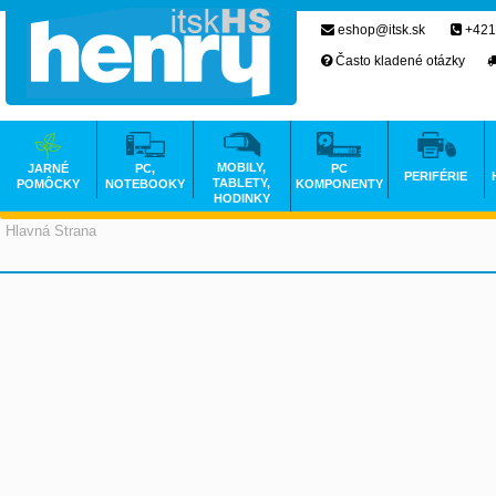
eshop@itsk.sk
+421
Často kladené otázky
MOBILY,
JARNÉ
PC,
PC
PERIFÉRIE
TABLETY,
POMÔCKY
NOTEBOOKY
KOMPONENTY
HODINKY
Hlavná Strana