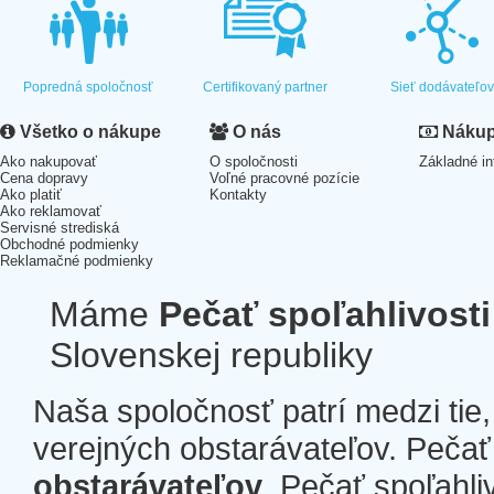
Popredná spoločnosť
Certifikovaný partner
Sieť dodávateľo
Všetko o nákupe
O nás
Nákup 
Ako nakupovať
O spoločnosti
Základné in
Cena dopravy
Voľné pracovné pozície
Ako platiť
Kontakty
Ako reklamovať
Servisné strediská
Obchodné podmienky
Reklamačné podmienky
Máme
Pečať spoľahlivosti
Slovenskej republiky
Naša spoločnosť patrí medzi tie
verejných obstarávateľov. Pečať 
obstarávateľov
. Pečať spoľahli