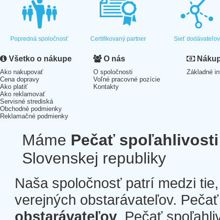
Popredná spoločnosť
Certifikovaný partner
Sieť dodávateľo
Všetko o nákupe
O nás
Nákup 
Ako nakupovať
O spoločnosti
Základné in
Cena dopravy
Voľné pracovné pozície
Ako platiť
Kontakty
Ako reklamovať
Servisné strediská
Obchodné podmienky
Reklamačné podmienky
Máme
Pečať spoľahlivosti
Slovenskej republiky
Naša spoločnosť patrí medzi tie
verejných obstarávateľov. Pečať 
obstarávateľov
. Pečať spoľahli