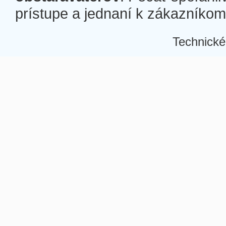
prístupe a jednaní k zákazníkom a
Technické
Â
Â
Â