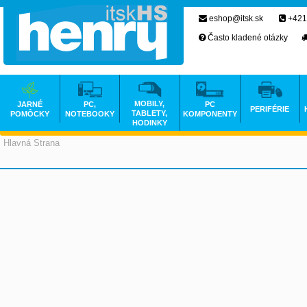
eshop@itsk.sk
+421
Často kladené otázky
MOBILY,
JARNÉ
PC,
PC
PERIFÉRIE
TABLETY,
POMÔCKY
NOTEBOOKY
KOMPONENTY
HODINKY
Hlavná Strana