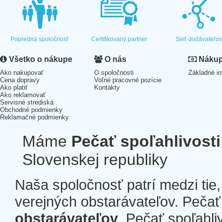
Popredná spoločnosť
Certifikovaný partner
Sieť dodávateľo
Všetko o nákupe
O nás
Nákup 
Ako nakupovať
O spoločnosti
Základné in
Cena dopravy
Voľné pracovné pozície
Ako platiť
Kontakty
Ako reklamovať
Servisné strediská
Obchodné podmienky
Reklamačné podmienky
Máme
Pečať spoľahlivosti
Slovenskej republiky
Naša spoločnosť patrí medzi tie
verejných obstarávateľov. Pečať 
obstarávateľov
. Pečať spoľahli