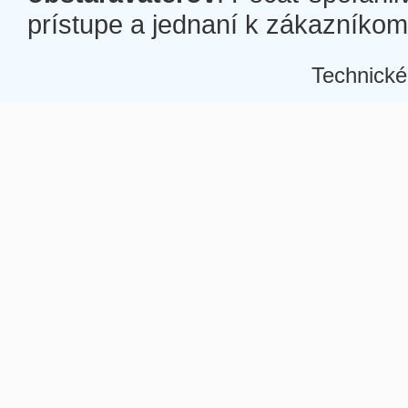
prístupe a jednaní k zákazníkom a
Technické
Â
Â
Â