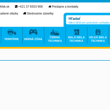
itsk.sk
+421 37 6503 908
Predajne a kontakty
ladené otázky
Sledovanie zásielky
Klikni SEM pre podrobné vyhľadáv
ČIERNA
MALÁ BIELA
VEĽKÁ BIELA
PERIFÉRIE
HERNÁ ZÓNA
TECHNIKA
TECHNIKA
TECHNIKA