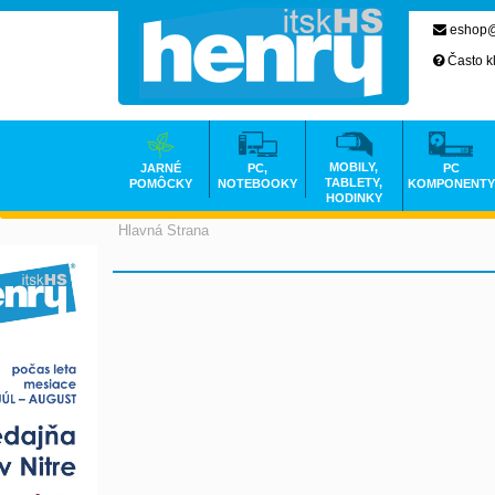
eshop@
Často k
MOBILY,
JARNÉ
PC,
PC
TABLETY,
POMÔCKY
NOTEBOOKY
KOMPONENTY
HODINKY
Hlavná Strana