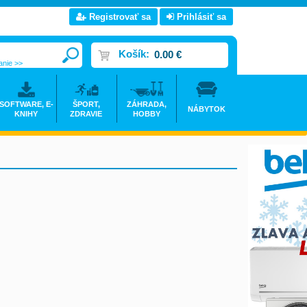
Registrovať sa
Prihlásiť sa
Košík:
0.00 €
anie >>
SOFTWARE, E-
ŠPORT,
ZÁHRADA,
NÁBYTOK
KNIHY
ZDRAVIE
HOBBY