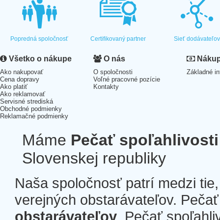
Popredná spoločnosť
Certifikovaný partner
Sieť dodávateľo
Všetko o nákupe
O nás
Nákup 
Ako nakupovať
O spoločnosti
Základné in
Cena dopravy
Voľné pracovné pozície
Ako platiť
Kontakty
Ako reklamovať
Servisné strediská
Obchodné podmienky
Reklamačné podmienky
Máme
Pečať spoľahlivosti
Slovenskej republiky
Naša spoločnosť patrí medzi tie
verejných obstarávateľov. Pečať 
obstarávateľov
. Pečať spoľahli