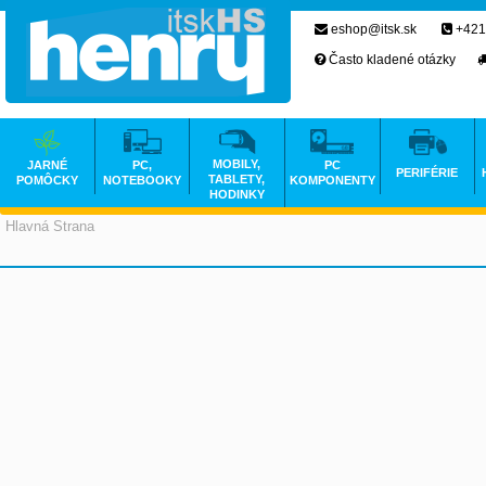
eshop@itsk.sk
+421
Často kladené otázky
MOBILY,
JARNÉ
PC,
PC
PERIFÉRIE
TABLETY,
POMÔCKY
NOTEBOOKY
KOMPONENTY
HODINKY
Hlavná Strana