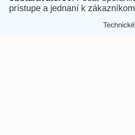
prístupe a jednaní k zákazníkom a
Technické
Â
Â
Â