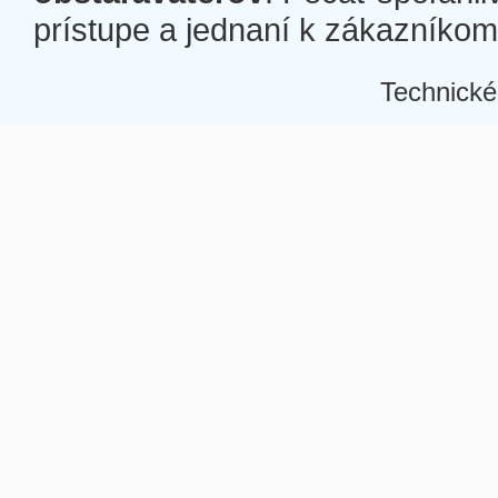
prístupe a jednaní k zákazníkom a
Technické
Â
Â
Â