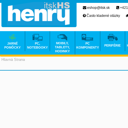
eshop@itsk.sk
+421
Často kladené otázky
MOBILY,
JARNÉ
PC,
PC
PERIFÉRIE
TABLETY,
POMÔCKY
NOTEBOOKY
KOMPONENTY
HODINKY
Hlavná Strana