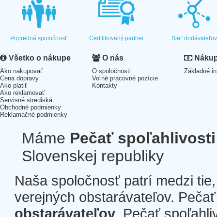
Popredná spoločnosť
Certifikovaný partner
Sieť dodávateľo
Všetko o nákupe
O nás
Nákup 
Ako nakupovať
O spoločnosti
Základné in
Cena dopravy
Voľné pracovné pozície
Ako platiť
Kontakty
Ako reklamovať
Servisné strediská
Obchodné podmienky
Reklamačné podmienky
Máme
Pečať spoľahlivosti
Slovenskej republiky
Naša spoločnosť patrí medzi tie
verejných obstarávateľov. Pečať 
obstarávateľov
. Pečať spoľahli