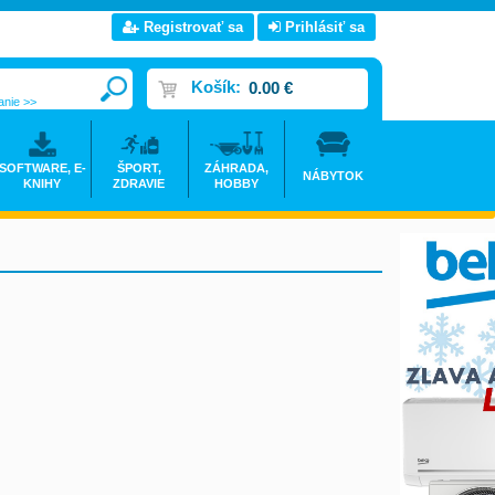
Registrovať sa
Prihlásiť sa
Košík:
0.00 €
anie >>
SOFTWARE, E-
ŠPORT,
ZÁHRADA,
NÁBYTOK
KNIHY
ZDRAVIE
HOBBY