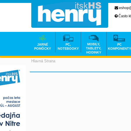
eshop@
Často k
MOBILY,
JARNÉ
PC,
PC
TABLETY,
POMÔCKY
NOTEBOOKY
KOMPONENTY
HODINKY
Hlavná Strana