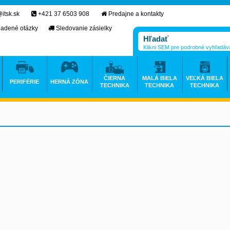
itsk.sk
+421 37 6503 908
Predajne a kontakty
ladené otázky
Sledovanie zásielky
Klikni SEM pre podrobné vyhľadáv
ČIERNA
MALÁ BIELA
VEĽKÁ BIELA
PERIFÉRIE
HERNÁ ZÓNA
TECHNIKA
TECHNIKA
TECHNIKA