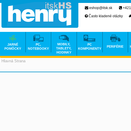
eshop@itsk.sk
+421
Často kladené otázky
MOBILY,
JARNÉ
PC,
PC
PERIFÉRIE
TABLETY,
POMÔCKY
NOTEBOOKY
KOMPONENTY
HODINKY
Hlavná Strana