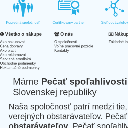
Popredná spoločnosť
Certifikovaný partner
Sieť dodávateľo
Všetko o nákupe
O nás
Nákup 
Ako nakupovať
O spoločnosti
Základné in
Cena dopravy
Voľné pracovné pozície
Ako platiť
Kontakty
Ako reklamovať
Servisné strediská
Obchodné podmienky
Reklamačné podmienky
Máme
Pečať spoľahlivosti
Slovenskej republiky
Naša spoločnosť patrí medzi tie
verejných obstarávateľov. Pečať 
obstarávateľov
. Pečať spoľahli