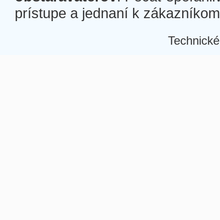
prístupe a jednaní k zákazníkom a
Technické
Â
Â
Â