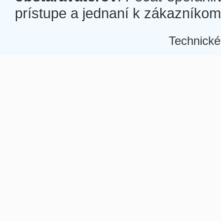
prístupe a jednaní k zákazníkom a
Technické
Â
Â
Â