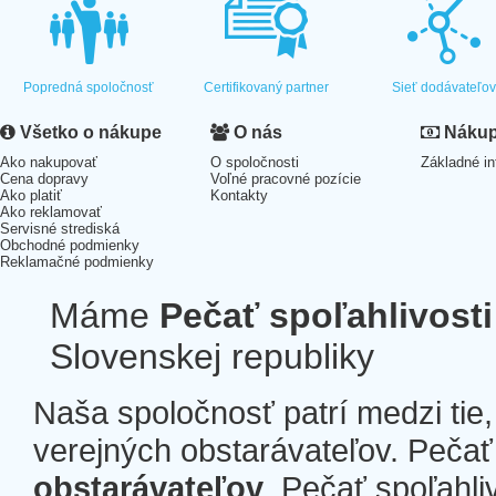
Popredná spoločnosť
Certifikovaný partner
Sieť dodávateľo
Všetko o nákupe
O nás
Nákup 
Ako nakupovať
O spoločnosti
Základné in
Cena dopravy
Voľné pracovné pozície
Ako platiť
Kontakty
Ako reklamovať
Servisné strediská
Obchodné podmienky
Reklamačné podmienky
Máme
Pečať spoľahlivosti
Slovenskej republiky
Naša spoločnosť patrí medzi tie
verejných obstarávateľov. Pečať 
obstarávateľov
. Pečať spoľahli