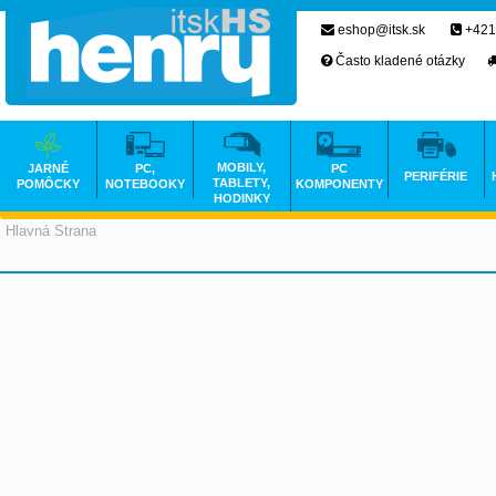
eshop@itsk.sk
+421
Často kladené otázky
MOBILY,
JARNÉ
PC,
PC
PERIFÉRIE
TABLETY,
POMÔCKY
NOTEBOOKY
KOMPONENTY
HODINKY
Hlavná Strana