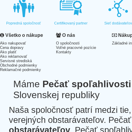
Popredná spoločnosť
Certifikovaný partner
Sieť dodávateľo
Všetko o nákupe
O nás
Nákup 
Ako nakupovať
O spoločnosti
Základné in
Cena dopravy
Voľné pracovné pozície
Ako platiť
Kontakty
Ako reklamovať
Servisné strediská
Obchodné podmienky
Reklamačné podmienky
Máme
Pečať spoľahlivosti
Slovenskej republiky
Naša spoločnosť patrí medzi tie
verejných obstarávateľov. Pečať 
obstarávateľov
. Pečať spoľahli