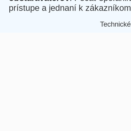
prístupe a jednaní k zákazníkom a
Technické
Â
Â
Â