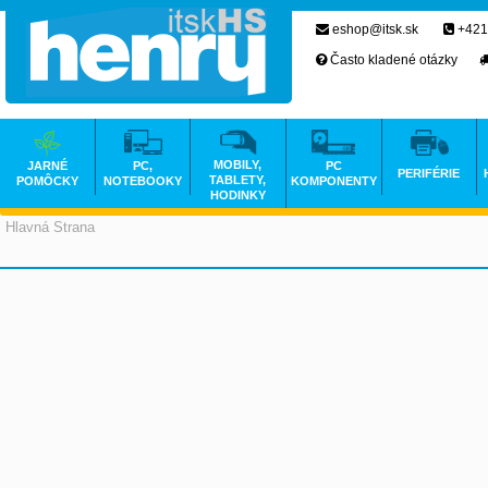
eshop@itsk.sk
+421
Často kladené otázky
MOBILY,
JARNÉ
PC,
PC
PERIFÉRIE
TABLETY,
POMÔCKY
NOTEBOOKY
KOMPONENTY
HODINKY
Hlavná Strana