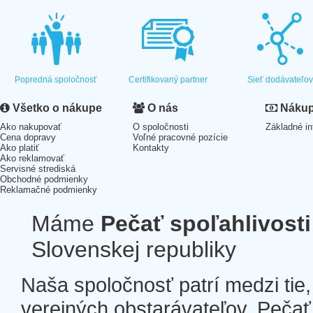
Popredná spoločnosť
Certifikovaný partner
Sieť dodávateľo
Všetko o nákupe
O nás
Nákup 
Ako nakupovať
O spoločnosti
Základné in
Cena dopravy
Voľné pracovné pozície
Ako platiť
Kontakty
Ako reklamovať
Servisné strediská
Obchodné podmienky
Reklamačné podmienky
Máme
Pečať spoľahlivosti
Slovenskej republiky
Naša spoločnosť patrí medzi tie
verejných obstarávateľov. Pečať 