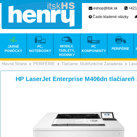
eshop@itsk.sk
+421
Často kladené otázky
MOBILY,
JARNÉ
PC,
PC
PERIFÉRIE
TABLETY,
POMÔCKY
NOTEBOOKY
KOMPONENTY
HODINKY
Hlavná Strana
PERIFÉRIE
Tlačiarne, Multifunkčné Zariadenia
Las
>
>
HP LaserJet Enterprise M406dn tlačiare