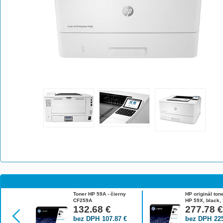
Toner HP 59A - čierny
HP originál ton
CF259A
HP 59X, black, 
132.68
€
high capacity 
277.78
bez DPH
107.87
€
bez DPH
22