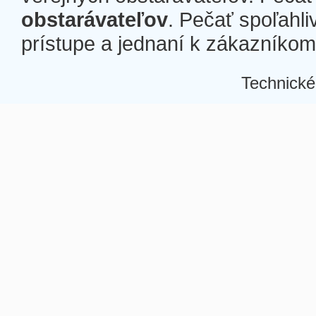
obstarávateľov
. Pečať spoľahli
prístupe a jednaní k zákazníkom a
Technické
Â
Â
Â