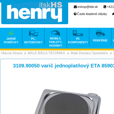
eshop@itsk.sk
+421
Často kladené otázky
MOBILY,
JARNÉ
PC,
PC
PERIFÉRIE
TABLETY,
POMÔCKY
NOTEBOOKY
KOMPONENTY
HODINKY
Hlavná Strana
MALÁ BIELA TECHNIKA
Malé Domáce Spotrebiče
>
>
3109.90050 varič jednoplatňový ETA 859