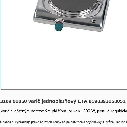
3109.90050 varič jednoplatňový ETA 8590393058051
Varič s lešteným nerezovým plášťom, príkon 1500 W, plynulá regulácia,
Obchod si vyhradzuje právo na zmenu ceny až po potvrdenie objednávky. Obrázok má len il