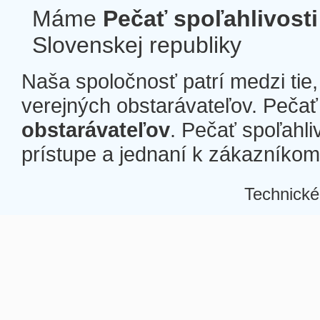
Máme
Pečať spoľahlivosti
Slovenskej republiky
Naša spoločnosť patrí medzi tie
verejných obstarávateľov. Pečať 
obstarávateľov
. Pečať spoľahli
prístupe a jednaní k zákazníkom a
Technické
Â
Â
Â