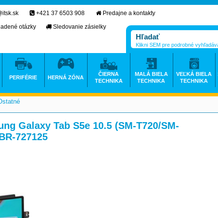
itsk.sk
+421 37 6503 908
Predajne a kontakty
ladené otázky
Sledovanie zásielky
Klikni SEM pre podrobné vyhľadáv
ČIERNA
MALÁ BIELA
VEĽKÁ BIELA
PERIFÉRIE
HERNÁ ZÓNA
TECHNIKA
TECHNIKA
TECHNIKA
Ostatné
>
>
sung Galaxy Tab S5e 10.5 (SM-T720/SM-
PBR-727125