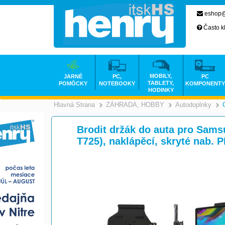
eshop@
Často k
MOBILY,
JARNÉ
PC,
PC
TABLETY,
POMÔCKY
NOTEBOOKY
KOMPONENTY
HODINKY
Hlavná Strana
ZÁHRADA, HOBBY
Autodoplnky
>
Brodit držák do auta pro Sam
T725), naklápěcí, skryté nab. 