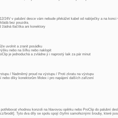
2/24V v palubní desce vám nebude překážet kabel od nabíječky a na konci vaší
vkládá bez pouzdra.

 žádná tlačítka ani konektory

e uvolnit a zranit posádku

výšku nebo na šířku nebo naklopit

ip je jednoduchá a zvládne ji i naprostý laik za pár minut

výstupu / Nadměrný proud na výstupu / Proti zkratu na výstupu

í nebo díky konektorům Molex i pro napájení dalších zařízení

ě potřebovat vhodnou konzoli na hlavovou opěrku nebo ProClip do palubní des
z/brodit]. Tyto dva díly se spolu spojí čtyřmi samořeznými šrouby, které jsou