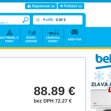
Registrovať sa
Prihlásiť sa
Košík:
0.00 €
anie >>
SOFTWARE, E-
ŠPORT,
ZÁHRADA,
NÁBYTOK
KNIHY
ZDRAVIE
HOBBY
88.89
€
bez DPH 72.27
€