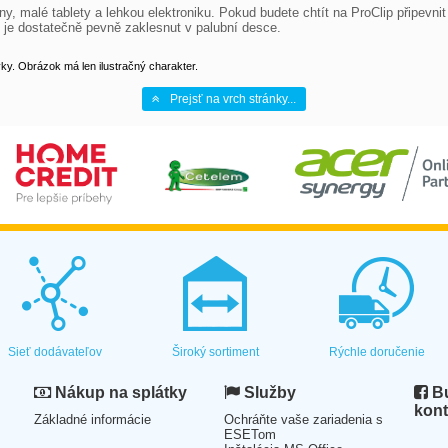
ny, malé tablety a lehkou elektroniku. Pokud budete chtít na ProClip připevnit
p je dostatečně pevně zaklesnut v palubní desce.
y. Obrázok má len ilustračný charakter.
Prejsť na vrch stránky...
Sieť dodávateľov
Široký sortiment
Rýchle doručenie
Nákup na splátky
Služby
Bu
kont
Základné informácie
Ochráňte vaše zariadenia s
ESETom