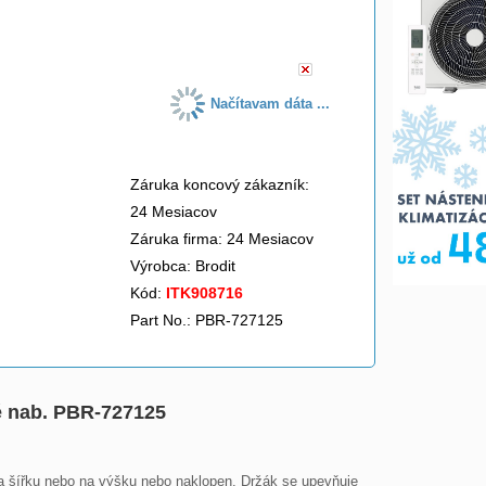
do košíka
Načítavam dáta ...
Záruka koncový zákazník:
24 Mesiacov
Záruka firma: 24 Mesiacov
Výrobca:
Brodit
Kód:
ITK908716
Part No.: PBR-727125
é nab. PBR-727125
a šířku nebo na výšku nebo naklopen. Držák se upevňuje 