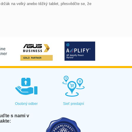
 držák na velký anebo těžký tablet, přesvědčte se, že 
Osobný odber
Sieť predajní
ďte s nami v
akte: