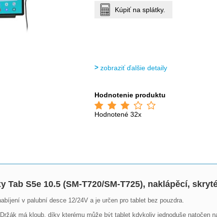
Kúpiť na splátky.
zobraziť ďalšie detaily
Hodnotenie produktu
Hodnotené 32x
y Tab S5e 10.5 (SM-T720/SM-T725), naklápěcí, skryt
íjení v palubní desce 12/24V a je určen pro tablet bez pouzdra.

. Držák má kloub, díky kterému může být tablet kdykoliv jednoduše natočen n