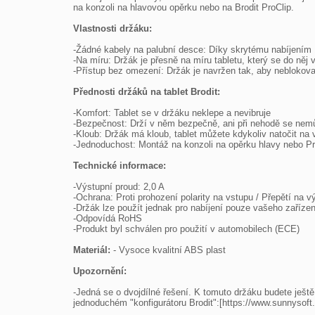
na konzoli na hlavovou opěrku nebo na Brodit ProClip.

Vlastnosti držáku:
-Žádné kabely na palubní desce: Díky skrytému nabíjením 1
-Na míru: Držák je přesně na míru tabletu, který se do něj 
-Přístup bez omezení: Držák je navržen tak, aby neblokoval
Přednosti držáků na tablet Brodit:
-Komfort: Tablet se v držáku neklepe a nevibruje

-Bezpečnost: Drží v něm bezpečně, ani při nehodě se nemůž
-Kloub: Držák má kloub, tablet můžete kdykoliv natočit na 
-Jednoduchost: Montáž na konzoli na opěrku hlavy nebo ProCl
Technické informace:
-Výstupní proud: 2,0 A

-Ochrana: Proti prohození polarity na vstupu / Přepětí na 
-Držák lze použít jednak pro nabíjení pouze vašeho zařízen
-Odpovídá RoHS

-Produkt byl schválen pro použití v automobilech (ECE)

Materiál:
 - Vysoce kvalitní ABS plast

Upozornění:
-Jedná se o dvojdílné řešení. K tomuto držáku budete ješt
jednoduchém "konfigurátoru Brodit":[https://www.sunnysoft.c