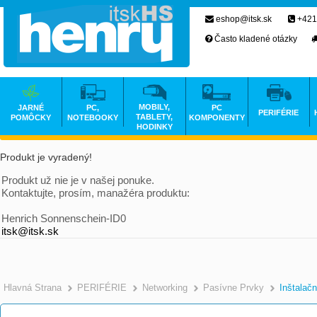
eshop@itsk.sk
+421
Často kladené otázky
MOBILY,
JARNÉ
PC,
PC
PERIFÉRIE
TABLETY,
POMÔCKY
NOTEBOOKY
KOMPONENTY
HODINKY
Produkt je vyradený!
Produkt už nie je v našej ponuke.
Kontaktujte, prosím, manažéra produktu:
Henrich Sonnenschein-ID0
itsk@itsk.sk
Hlavná Strana
PERIFÉRIE
Networking
Pasívne Prvky
Inštalač