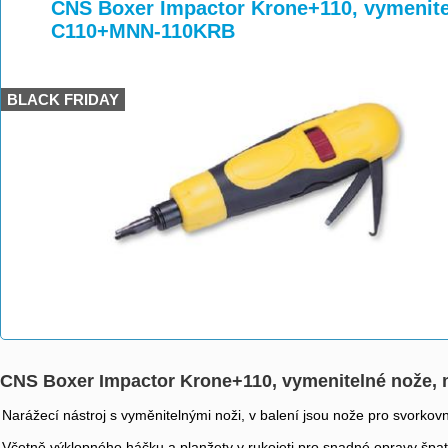
>
>
>
CNS Boxer Impactor Krone+110, vymenite
C110+MNN-110KRB
BLACK FRIDAY
CNS Boxer Impactor Krone+110, vymenitelné nože
Narážecí nástroj s vyměnitelnými noži, v balení jsou nože pro svorkovn
Včetně výklopného háčku a planžety v rukojeti pro snadné opravy špa