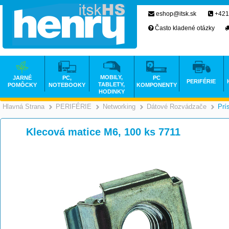
eshop@itsk.sk
+421
Často kladené otázky
MOBILY,
JARNÉ
PC,
PC
PERIFÉRIE
TABLETY,
POMÔCKY
NOTEBOOKY
KOMPONENTY
HODINKY
Hlavná Strana
PERIFÉRIE
Networking
Dátové Rozvádzače
Prí
>
>
>
Klecová matice M6, 100 ks 7711