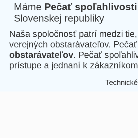
Máme
Pečať spoľahlivosti
Slovenskej republiky
Naša spoločnosť patrí medzi tie
verejných obstarávateľov. Pečať 
obstarávateľov
. Pečať spoľahli
prístupe a jednaní k zákazníkom a
Technické
Â
Â
Â