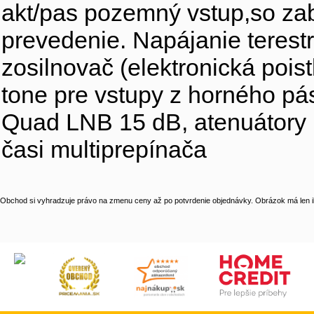
akt/pas pozemný vstup,so z
prevedenie. Napájanie terestr
zosilnovač (elektronická poi
tone pre vstupy z horného p
Quad LNB 15 dB, atenuátory p
časi multiprepínača
Obchod si vyhradzuje právo na zmenu ceny až po potvrdenie objednávky. Obrázok má len il