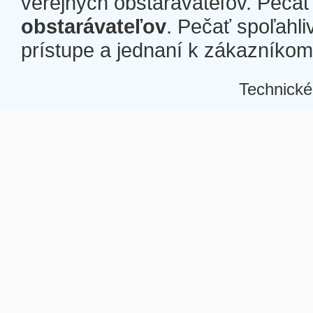
verejných obstarávateľov. Pečať 
obstarávateľov
. Pečať spoľahli
prístupe a jednaní k zákazníkom a
Technické
Â
Â
Â