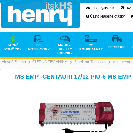
eshop@itsk.sk
+421
Často kladené otázky
MOBILY,
JARNÉ
PC,
PC
PERIFÉRIE
TABLETY,
POMÔCKY
NOTEBOOKY
KOMPONENTY
HODINKY
Hlavná Strana
ČIERNA TECHNIKA
Satelitná Technika
Multiprepín
>
>
MS EMP -CENTAURI 17/12 PIU-6 MS EMP 1