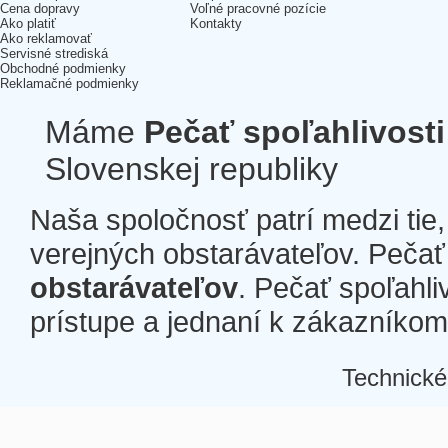
Cena dopravy
Voľné pracovné pozície
Ako platiť
Kontakty
Ako reklamovať
Servisné strediská
Obchodné podmienky
Reklamačné podmienky
Máme
Pečať spoľahlivosti
Slovenskej republiky
Naša spoločnosť patrí medzi tie
verejných obstarávateľov. Pečať 
obstarávateľov
. Pečať spoľahli
prístupe a jednaní k zákazníkom a
Technické
Â
Â
Â