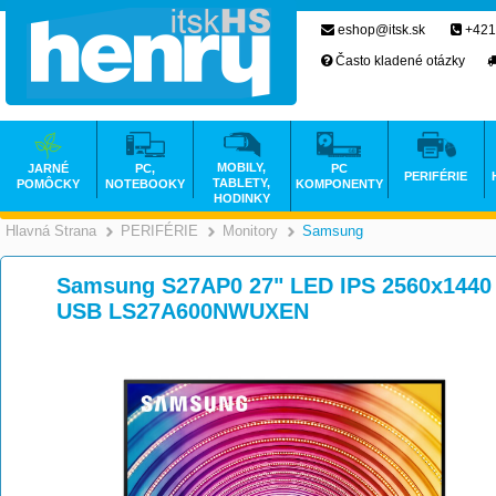
eshop@itsk.sk
+421
Často kladené otázky
MOBILY,
JARNÉ
PC,
PC
PERIFÉRIE
TABLETY,
POMÔCKY
NOTEBOOKY
KOMPONENTY
HODINKY
Hlavná Strana
PERIFÉRIE
Monitory
Samsung
>
>
>
Samsung S27AP0 27" LED IPS 2560x144
USB LS27A600NWUXEN